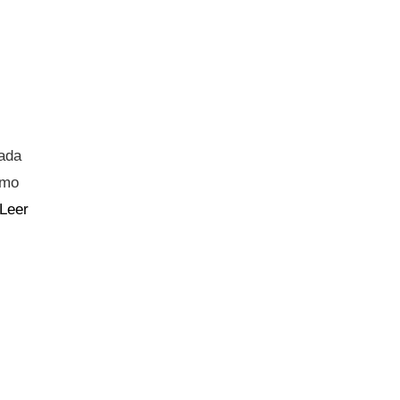
sada
omo
Leer