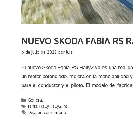
NUEVO SKODA FABIA RS R
6 de julio de 2022
por
luis
El nuevo Skoda Fabia RS Rally2 ya es una realidad
un motor potenciado, mejora en la manejabilidad y 
para el conductor y el piloto. El modelo del fab
C
General
a
E
fania
,
Rally
,
rally2
,
rs
t
t
Deja un comentario
e
i
g
q
o
u