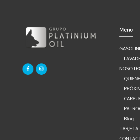
s
s
Menu
GASOLIN
LAVAD
NOSOTR
QUIEN
PRÓXI
CARBU
PATRO
Blog
TARJETA
CONTAC