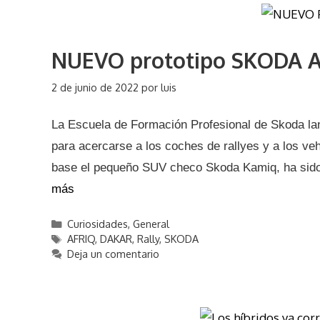
r
e
í
t
a
a
NUEVO prototipo SKODA A
s
s
2 de junio de 2022
por
luis
La Escuela de Formación Profesional de Skoda lan
para acercarse a los coches de rallyes y a los v
base el pequeño SUV checo Skoda Kamiq, ha sido 
más
C
Curiosidades
,
General
a
E
AFRIQ
,
DAKAR
,
Rally
,
SKODA
t
t
Deja un comentario
e
i
g
q
o
u
r
e