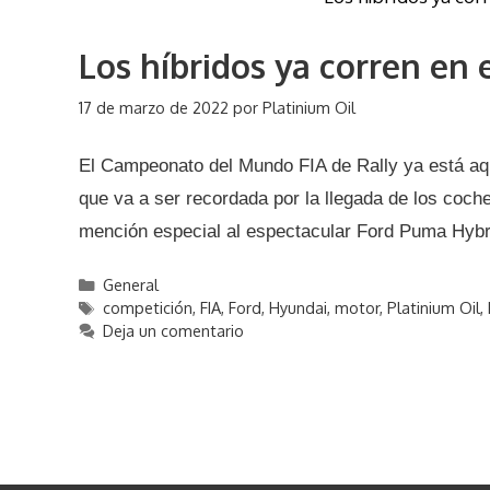
í
t
a
a
Los híbridos ya corren en
s
s
17 de marzo de 2022
por
Platinium Oil
El Campeonato del Mundo FIA de Rally ya está aq
que va a ser recordada por la llegada de los coche
mención especial al espectacular Ford Puma Hyb
C
General
a
E
competición
,
FIA
,
Ford
,
Hyundai
,
motor
,
Platinium Oil
,
t
t
Deja un comentario
e
i
g
q
o
u
r
e
í
t
a
a