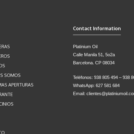
Contact Information
ERAS
Platinium Oil
Calle Manila 51, 5o2a
EROS
Barcelona. CP 08034
OS
ES SOMOS
Teléfonos: 938 805 494 – 938 
MAS APERTURAS
WhatsApp: 627 581 684
Email:
clientes@platiniumoil.c
RANTE
CINIOS
TO