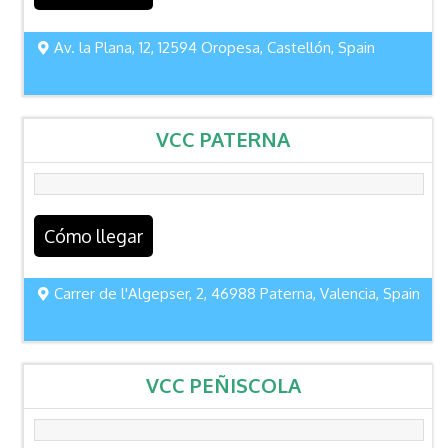
Av. la Plana, 12, 12594 Oropesa, Castellón, Spain
VCC PATERNA
Cómo llegar
Carrer de l'Algepser, 2, 46988 Paterna, Valencia, Spain
VCC PEÑISCOLA