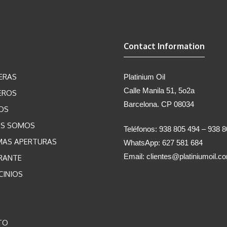
Contact Information
ERAS
Platinium Oil
Calle Manila 51, 5o2a
EROS
Barcelona. CP 08034
OS
ES SOMOS
Teléfonos: 938 805 494 – 938 
MAS APERTURAS
WhatsApp: 627 581 684
Email:
clientes@platiniumoil.c
RANTE
CINIOS
TO