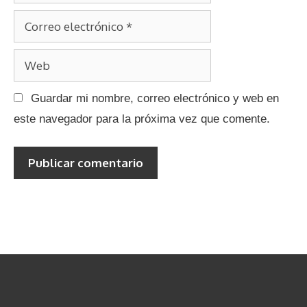
s
o
o
C
m
o
b
W
r
r
e
r
e
Guardar mi nombre, correo electrónico y web en
b
e
este navegador para la próxima vez que comente.
o
e
l
e
c
t
r
ó
n