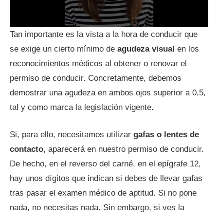
0
Tan importante es la vista a la hora de conducir que
s
e
se exige un cierto mínimo de
agudeza visual
en los
c
o
reconocimientos médicos al obtener o renovar el
n
d
permiso de conducir. Concretamente, debemos
s
demostrar una agudeza en ambos ojos superior a 0,5,
o
f
tal y como marca la legislación vigente.
4
4
s
e
Si, para ello, necesitamos utilizar
gafas o lentes de
c
o
contacto
, aparecerá en nuestro permiso de conducir.
n
d
De hecho, en el reverso del carné, en el epígrafe 12,
s
hay unos dígitos que indican si debes de llevar gafas
tras pasar el examen médico de aptitud. Si no pone
nada, no necesitas nada. Sin embargo, si ves la