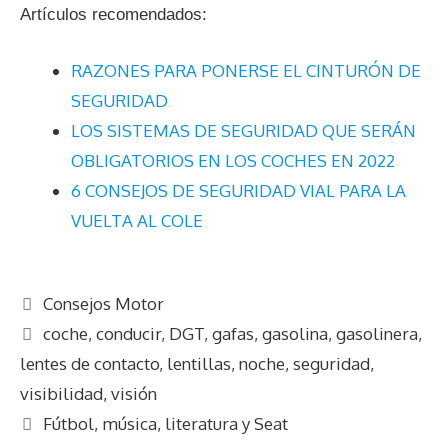
Artículos recomendados:
RAZONES PARA PONERSE EL CINTURÓN DE
SEGURIDAD
LOS SISTEMAS DE SEGURIDAD QUE SERÁN
OBLIGATORIOS EN LOS COCHES EN 2022
6 CONSEJOS DE SEGURIDAD VIAL PARA LA
VUELTA AL COLE
C
Consejos Motor
a
E
coche
,
conducir
,
DGT
,
gafas
,
gasolina
,
gasolinera
,
t
t
lentes de contacto
,
lentillas
,
noche
,
seguridad
,
e
i
visibilidad
,
visión
g
q
N
Fútbol, música, literatura y Seat
o
u
a