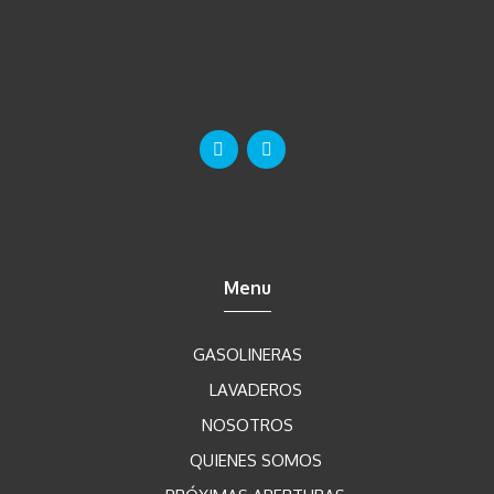
n
i
c
o
Menu
GASOLINERAS
LAVADEROS
NOSOTROS
QUIENES SOMOS