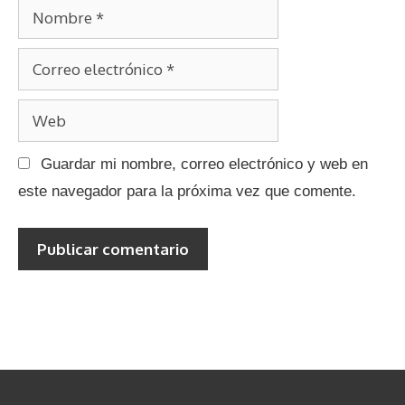
N
a
i
s
o
o
C
m
o
b
W
r
r
e
r
e
Guardar mi nombre, correo electrónico y web en
b
e
este navegador para la próxima vez que comente.
o
e
l
e
c
t
r
ó