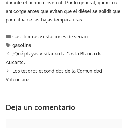
durante el periodo invernal. Por lo general, químicos
anticongelantes que evitan que el diésel se solidifique
por culpa de las bajas temperaturas.
C
Gasolineras y estaciones de servicio
a
E
gasolina
t
t
N
¿Qué playas visitar en la Costa Blanca de
e
i
a
Alicante?
g
q
v
Los tesoros escondidos de la Comunidad
o
u
e
r
Valenciana
e
g
í
t
a
a
a
c
s
s
i
Deja un comentario
ó
n
C
d