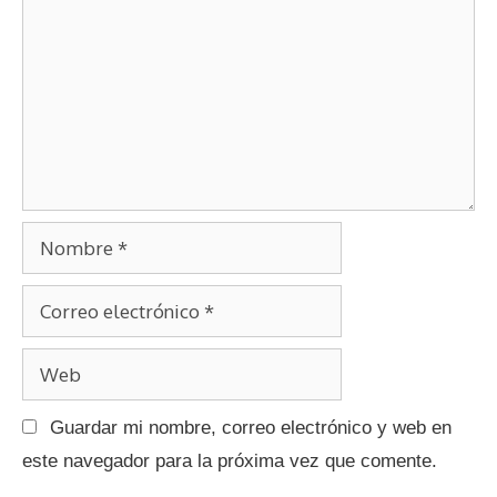
e
o
e
m
n
e
t
n
r
t
a
d
a
a
r
s
N
i
o
o
C
m
o
b
W
r
r
e
r
e
Guardar mi nombre, correo electrónico y web en
b
e
este navegador para la próxima vez que comente.
o