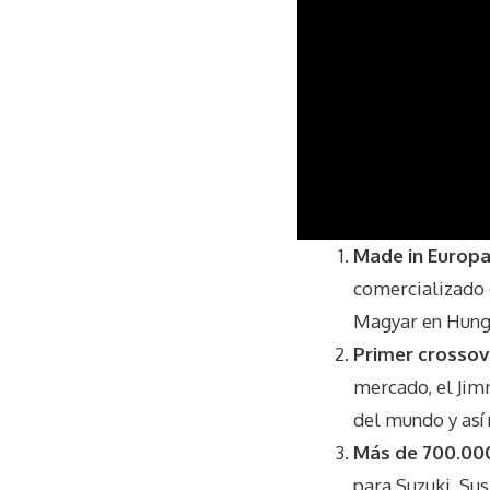
0
Made in Europ
s
e
comercializado e
c
o
Magyar en Hung
n
d
Primer crosso
s
mercado, el Jim
o
f
del mundo y así 
3
3
Más de 700.00
s
e
para Suzuki. Sus