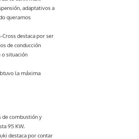
spensión, adaptativos a
ando queramos
S-Cross destaca por ser
odos de conducción
 o situación
 obtuvo la máxima
s de combustión y
asta 95 KW.
uki destaca por contar