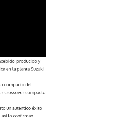
oncebido, producido y
ca en la planta Suzuki
eno compacto del
mer crossover compacto
to un auténtico éxito
así lo confirman.