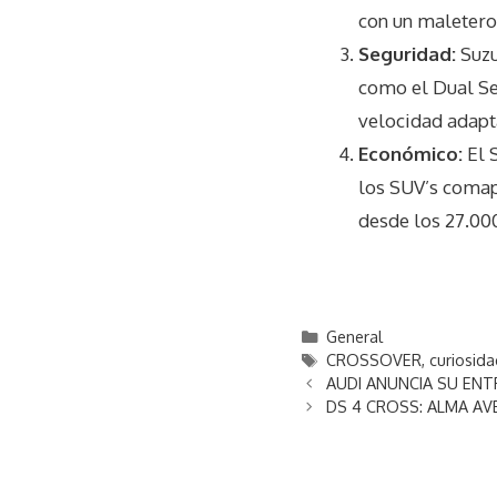
con un maletero
Seguridad:
Suzu
como el Dual Se
velocidad adapt
Económico:
El 
los SUV’s comap
desde los 27.00
C
General
a
E
CROSSOVER
,
curiosid
N
t
t
AUDI ANUNCIA SU ENT
a
e
i
DS 4 CROSS: ALMA A
v
g
q
e
o
u
g
r
e