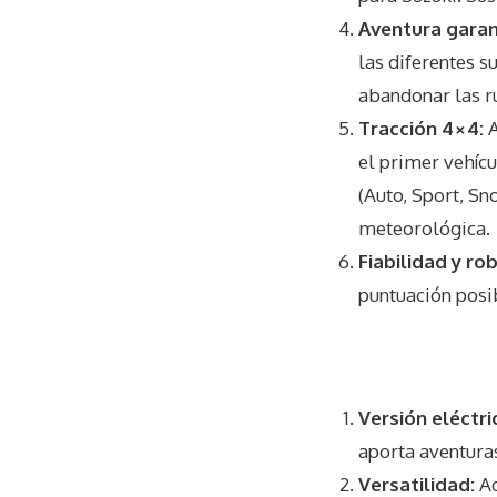
c
o
Aventura gara
n
d
las diferentes s
s
V
abandonar las ru
o
l
Tracción 4×4:
A
u
el primer vehícu
m
e
(Auto, Sport, Sn
9
0
meteorológica.
%
Fiabilidad y ro
puntuación posi
Versión eléctri
aporta aventura
Versatilidad:
Ad