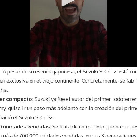
a
: A pesar de su esencia japonesa, el Suzuki S-Cross está c
n exclusiva en el viejo continente. Concretamente, se fabri
ria.
ver compacto
: Suzuki ya fue el autor del primer todoterr
my, quiso ir un paso más adelante con la creación del pri
nació el Suzuki S-Cross.
0 unidades vendidas
: Se trata de un modelo que ha supues
 más de 700.000 unidades vendidas, en sus 3 generaciones, 